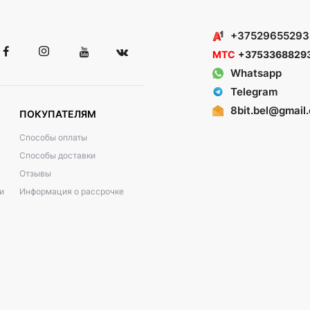
+37529655293
МТС
+3753368829
Whatsapp
Telegram
8bit.bel@gmail
ПОКУПАТЕЛЯМ
Способы оплаты
Способы доставки
Отзывы
и
Информация о рассрочке