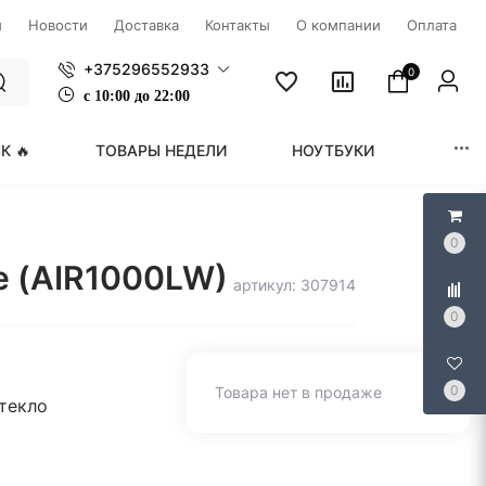
ы
Новости
Доставка
Контакты
О компании
Оплата
+375296552933
0
с
1
0:00 до 22:00
К 🔥
ТОВАРЫ НЕДЕЛИ
НОУТБУКИ
МОНИ
0
e (AIR1000LW)
артикул: 307914
0
0
Товара нет в продаже
текло