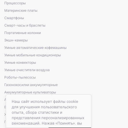
Процессоры
Материнские платы
Смартфоны
Смарт-часы и браслеты
Портативные колонки
Экшн-камеры
Умные автоматические кофемашины
Умные мобильные кондиционеры
Умные конвекторы
Умные очистители воздуха
Роботы-пылесосы
Газонокосилки аккумуляторные
Аккумуляторные культиваторы
Аккумуляторные кусторезы, сучкорезы
Наш сайт использует файлы cookie
для улучшения пользовательского
Варочные панели электрические
опыта, сбора статистики и
Холодильники автомобильные
представления персонализированных
Портативные зарядные станции
рекомендаций. Нажав «Принять», вы