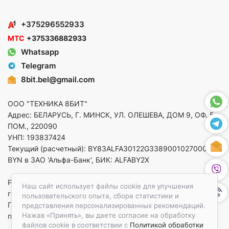
+375296552933
МТС
+375336882933
Whatsapp
Telegram
8bit.bel@gmail.com
ООО "ТЕХНИКА 8БИТ"
Адрес: БЕЛАРУСЬ, Г. МИНСК, УЛ. ОЛЕШЕВА, ДОМ 9, ОФ. 5,
ПОМ., 220090
УНП: 193837424
Текущий (расчетный): BY83ALFA30122G33890010270000 в
BYN в ЗАО 'Альфа-Банк', БИК: ALFABY2X
Регистрация в торговом реестре от 14.08.2025 Минский
Наш сайт использует файлы cookie для улучшения
горисполком
пользовательского опыта, сбора статистики и
По вопросам защиты прав потребителей
представления персонализированных рекомендаций.
Нажав «Принять», вы даете согласие на обработку
приемная:+375173783412
файлов cookie в соответствии с
Политикой обработки