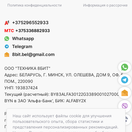
Политика конфиденциальности
Информация о рассрочке
+375296552933
МТС
+375336882933
Whatsapp
Telegram
8bit.bel@gmail.com
ООО "ТЕХНИКА 8БИТ"
Адрес: БЕЛАРУСЬ, Г. МИНСК, УЛ. ОЛЕШЕВА, ДОМ 9, ОФ. 5,
ПОМ., 220090
УНП: 193837424
Текущий (расчетный): BY83ALFA30122G33890010270000 в
BYN в ЗАО 'Альфа-Банк', БИК: ALFABY2X
Регистрация в торговом реестре от 14.08.2025 Минский
Наш сайт использует файлы cookie для улучшения
горисполком
пользовательского опыта, сбора статистики и
По вопросам защиты прав потребителей
представления персонализированных рекомендаций.