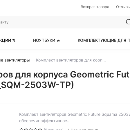
Возврат товара
Отзыв
КЦИИ %
НОУТБУКИ 🔥
КОМПЛЕКТУЮЩИЕ ДЛЯ П
е вентиляторы
Комплект вентиляторов для корпуса Geometric Future Squama 2503W 5V ARGB White (1F2503W312001) (GF_SQM-2503W-TP)
ров для корпуса Geometric F
F_SQM-2503W-TP)
Комплект вентиляторов Geometric Future Squama 2503
обеспечит эффективное...
(0 отзывов)
Написать отзыв