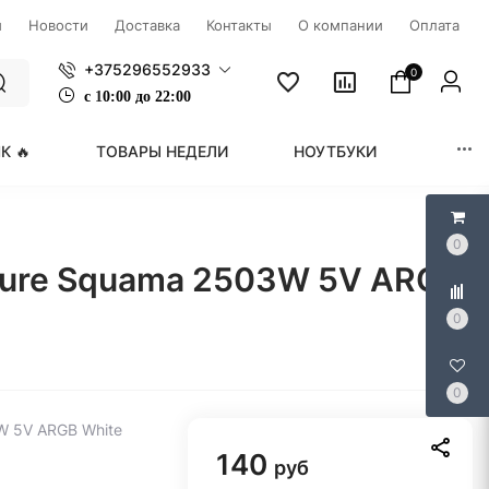
ы
Новости
Доставка
Контакты
О компании
Оплата
+375296552933
0
с
1
0:00 до 22:00
К 🔥
ТОВАРЫ НЕДЕЛИ
НОУТБУКИ
МОНИ
0
uture Squama 2503W 5V ARGB
0
0
W 5V ARGB White
140
руб