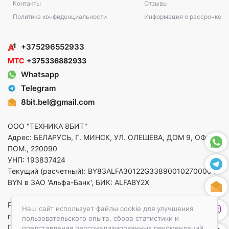
Контакты
Отзывы
Политика конфиденциальности
Информация о рассрочке
+375296552933
МТС
+375336882933
Whatsapp
Telegram
8bit.bel@gmail.com
ООО "ТЕХНИКА 8БИТ"
Адрес: БЕЛАРУСЬ, Г. МИНСК, УЛ. ОЛЕШЕВА, ДОМ 9, ОФ. 5,
ПОМ., 220090
УНП: 193837424
Текущий (расчетный): BY83ALFA30122G33890010270000 в
BYN в ЗАО 'Альфа-Банк', БИК: ALFABY2X
Регистрация в торговом реестре от 14.08.2025 Минский
Наш сайт использует файлы cookie для улучшения
горисполком
пользовательского опыта, сбора статистики и
По вопросам защиты прав потребителей
представления персонализированных рекомендаций.