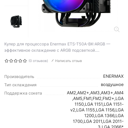
Кулер для процессора Enermax ETS-T50A-BK-ARGB —
эффективное охлаждение с ARGB подсветкой....
(0 отзывов)
Написать отзыв
ENERMAX
Производитель
воздушное
Тип охлаждения
AM2,AM2+,AM3,AM3+,AM4
Поддержка сокета
,AM5,FM1,FM2,FM2+,LGA
1150,LGA 1151,LGA 1151-
v2,LGA 1155,LGA 1156,LGA
1200,LGA 1366,LGA
1700,LGA 2011,LGA 2011-
3,LGA 2066*