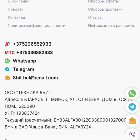
О компании
Способы оплаты
Новости
Способы доставки
Контакты
Отзывы
Политика конфиденциальности
Информация о рассрочке
+375296552933
МТС
+375336882933
Whatsapp
Telegram
8bit.bel@gmail.com
ООО "ТЕХНИКА 8БИТ"
Адрес: БЕЛАРУСЬ, Г. МИНСК, УЛ. ОЛЕШЕВА, ДОМ 9, ОФ. 5,
ПОМ., 220090
УНП: 193837424
Текущий (расчетный): BY83ALFA30122G33890010270000 в
BYN в ЗАО 'Альфа-Банк', БИК: ALFABY2X