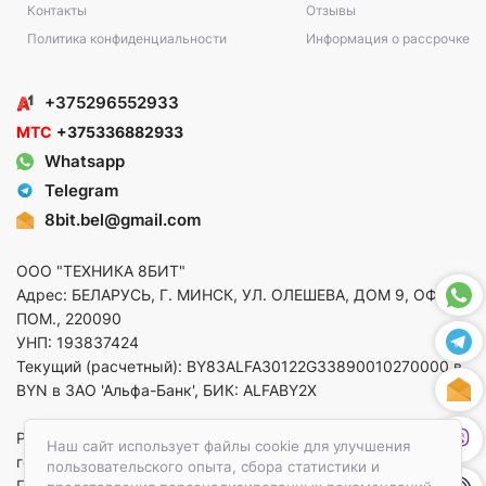
Контакты
Отзывы
Политика конфиденциальности
Информация о рассрочке
+375296552933
МТС
+375336882933
Whatsapp
Telegram
8bit.bel@gmail.com
ООО "ТЕХНИКА 8БИТ"
Адрес: БЕЛАРУСЬ, Г. МИНСК, УЛ. ОЛЕШЕВА, ДОМ 9, ОФ. 5,
ПОМ., 220090
УНП: 193837424
Текущий (расчетный): BY83ALFA30122G33890010270000 в
BYN в ЗАО 'Альфа-Банк', БИК: ALFABY2X
Регистрация в торговом реестре от 14.08.2025 Минский
Наш сайт использует файлы cookie для улучшения
горисполком
пользовательского опыта, сбора статистики и
По вопросам защиты прав потребителей