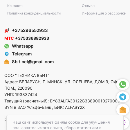
Контакты
Отзывы
Политика конфиденциальности
Информация о рассрочке
+375296552933
МТС
+375336882933
Whatsapp
Telegram
8bit.bel@gmail.com
ООО "ТЕХНИКА 8БИТ"
Адрес: БЕЛАРУСЬ, Г. МИНСК, УЛ. ОЛЕШЕВА, ДОМ 9, ОФ. 5,
ПОМ., 220090
УНП: 193837424
Текущий (расчетный): BY83ALFA30122G33890010270000 в
BYN в ЗАО 'Альфа-Банк', БИК: ALFABY2X
Регистрация в торговом реестре от 14.08.2025 Минский
Наш сайт использует файлы cookie для улучшения
горисполком
пользовательского опыта, сбора статистики и