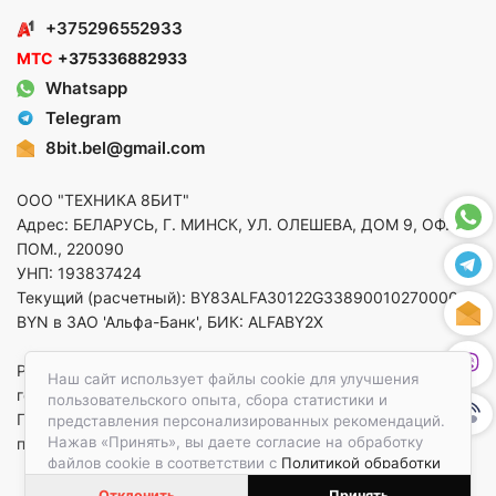
+375296552933
МТС
+375336882933
Whatsapp
Telegram
8bit.bel@gmail.com
ООО "ТЕХНИКА 8БИТ"
Адрес: БЕЛАРУСЬ, Г. МИНСК, УЛ. ОЛЕШЕВА, ДОМ 9, ОФ. 5,
ПОМ., 220090
УНП: 193837424
Текущий (расчетный): BY83ALFA30122G33890010270000 в
BYN в ЗАО 'Альфа-Банк', БИК: ALFABY2X
Регистрация в торговом реестре от 14.08.2025 Минский
Наш сайт использует файлы cookie для улучшения
горисполком
пользовательского опыта, сбора статистики и
По вопросам защиты прав потребителей
представления персонализированных рекомендаций.
Нажав «Принять», вы даете согласие на обработку
приемная:+375173783412
файлов cookie в соответствии с
Политикой обработки
файлов cookie.
Отклонить
Принять