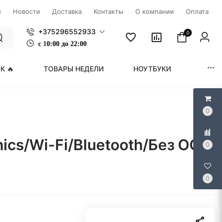
ы
Новости
Доставка
Контакты
О компании
Оплата
+375296552933
0
с
1
0:00 до 22:00
К 🔥
ТОВАРЫ НЕДЕЛИ
НОУТБУКИ
МОНИ
0
ics/Wi-Fi/Bluetooth/Без ОС
0
0