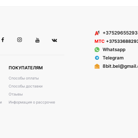
+37529655293
МТС
+3753368829
Whatsapp
Telegram
8bit.bel@gmail
ПОКУПАТЕЛЯМ
Способы оплаты
Способы доставки
Отзывы
и
Информация о рассрочке