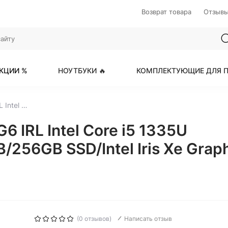
Возврат товара
Отзыв
КЦИИ %
НОУТБУКИ 🔥
КОМПЛЕКТУЮЩИЕ ДЛЯ П
Lenovo ThinkBook 16 G6 IRL Intel Core i5 1335U 1300MHz/16"/1920x1200/8GB/256GB SSD/Intel Iris Xe Graphics/Wi-Fi/Bluetooth/Без ОС (21KH000MRU) Grey
6 IRL Intel Core i5 1335U
56GB SSD/Intel Iris Xe Graph
(0 отзывов)
Написать отзыв