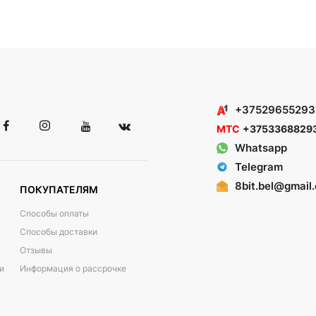
+37529655293
МТС
+3753368829
Whatsapp
Telegram
8bit.bel@gmail
ПОКУПАТЕЛЯМ
Способы оплаты
Способы доставки
Отзывы
и
Информация о рассрочке