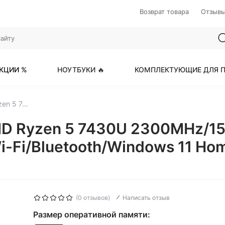
Возврат товара
Отзыв
КЦИИ %
НОУТБУКИ 🔥
КОМПЛЕКТУЮЩИЕ ДЛЯ П
MAIBENBEN M575 AMD Ryzen 5 7430U 2300MHz/15.6"/1920x1080/16GB/512GB SSD/AMD Radeon Graphics/Wi-Fi/Bluetooth/Windows 11 Home (M5751SF0HSRE1) Silver
D Ryzen 5 7430U 2300MHz/15
-Fi/Bluetooth/Windows 11 Ho
(0 отзывов)
Написать отзыв
Размер оперативной памяти: