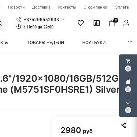
ы
Новости
Доставка
Контакты
О компании
Оплата
+375296552933
0
с
1
0:00 до 22:00
К 🔥
ТОВАРЫ НЕДЕЛИ
НОУТБУКИ
МОНИ
0
.6"/1920x1080/16GB/512GB
me (M5751SF0HSRE1) Silver
0
0
2980
руб