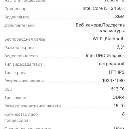
Частота процессора
Intel Core i5 12450H
Процессор
SMA
Видеопамять
Веб-камера,Подсветка
Дополнительно
клавиатуры
Wi-Fi,Bluetooth
Беспроводная связь
17,3"
Размер экрана
Intel UHD Graphics
Видеопроцессор
встроенный
Тип видеоадаптера
TFT IPS
Тип экрана
1920x1080
Разрешение экрана
512 Гб
SSD
DDR4
Тип памяти
16 Гб
Размер оперативной памяти
8
Количество ядер
процессора
Linux
Операционная система