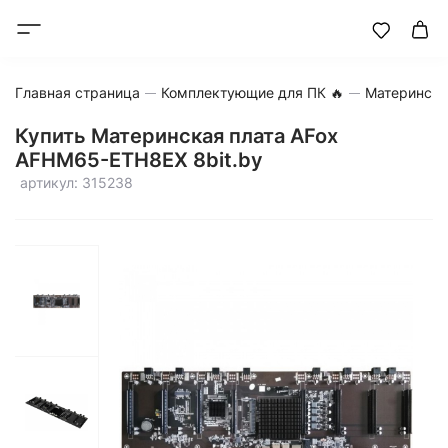
Главная страница
Комплектующие для ПК 🔥
Матерински
Купить Материнская плата AFox
AFHM65-ETH8EX 8bit.by
артикул: 315238