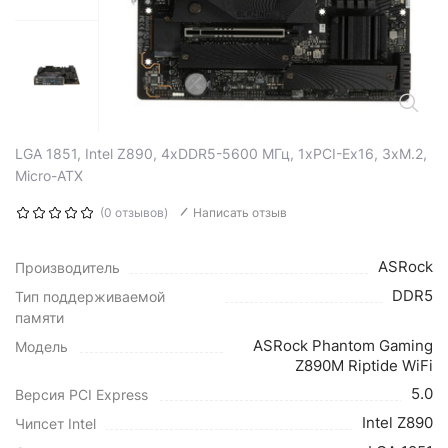
LGA 1851, Intel Z890, 4xDDR5-5600 МГц, 1xPCI-Ex16, 3xM.2,
Micro-ATX
(0 отзывов)
Написать отзыв
ASRock
Производитель
DDR5
Тип поддерживаемой
памяти
ASRock Phantom Gaming
Модель
Z890M Riptide WiFi
5.0
Версия PCI Express
Intel Z890
Чипсет Intel