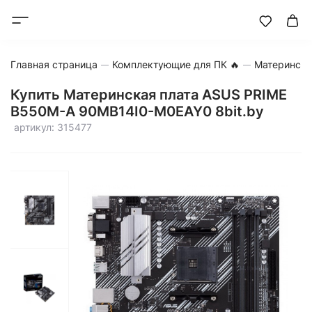
Главная страница
Комплектующие для ПК 🔥
Матерински
Купить Материнская плата ASUS PRIME
B550M-A 90MB14I0-M0EAY0 8bit.by
артикул: 315477