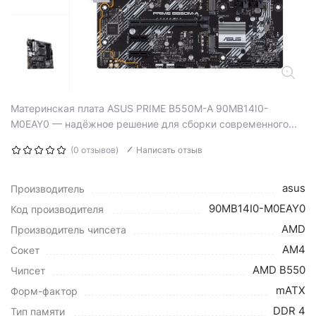
Материнская плата ASUS PRIME B550M-A 90MB14I0-
M0EAY0 — надёжное решение для сборки современного...
(0 отзывов)
Написать отзыв
asus
Производитель
90MB14I0-M0EAY0
Код производителя
AMD
Производитель чипсета
AM4
Сокет
AMD B550
Чипсет
mATX
Форм-фактор
DDR 4
Тип памяти