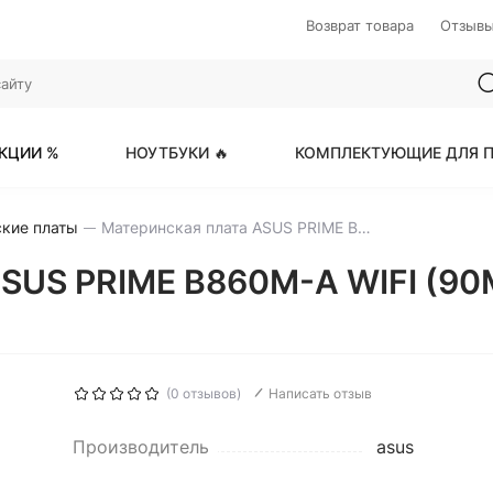
Возврат товара
Отзыв
КЦИИ %
НОУТБУКИ 🔥
КОМПЛЕКТУЮЩИЕ ДЛЯ П
кие платы
Материнская плата ASUS PRIME B860M-A WIFI (90MB1JY0-M0EAY0)
ASUS PRIME B860M-A WIFI (90
(0 отзывов)
Написать отзыв
Производитель
asus