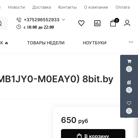
ы
Новости
Доставка
Контакты
О компании
Оплата
+375296552933
0
с
1
0:00 до 22:00
К 🔥
ТОВАРЫ НЕДЕЛИ
НОУТБУКИ
МОНИ
0
MB1JY0-M0EAY0) 8bit.by
0
0
650
руб
В корзину