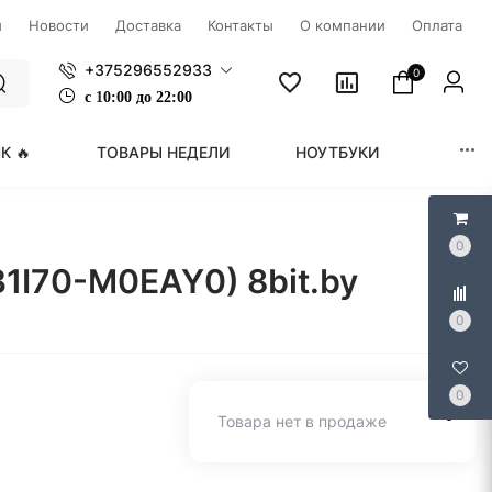
ы
Новости
Доставка
Контакты
О компании
Оплата
+375296552933
0
с
1
0:00 до 22:00
К 🔥
ТОВАРЫ НЕДЕЛИ
НОУТБУКИ
МОНИ
0
1I70-M0EAY0) 8bit.by
0
0
Товара нет в продаже