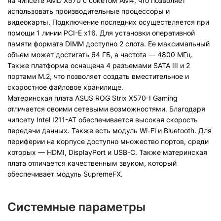
на чипсете AMD X570 с сокетом AM4, что позволяет
использовать производительные процессоры и
видеокарты. Подключение последних осуществляется при
помощи 1 линии PCI-E x16. Для установки оперативной
памяти формата DIMM доступно 2 слота. Ее максимальный
объем может достигать 64 ГБ, а частота — 4800 МГц.
Также платформа оснащена 4 разъемами SATA III и 2
портами M.2, что позволяет создать вместительное и
скоростное файловое хранилище.
Материнская плата ASUS ROG Strix X570-I Gaming
отличается своими сетевыми возможностями. Благодаря
чипсету Intel I211-AT обеспечивается высокая скорость
передачи данных. Также есть модуль Wi-Fi и Bluetooth. Для
периферии на корпусе доступно множество портов, среди
которых — HDMI, DisplayPort и USB-C. Также материнская
плата отличается качественным звуком, который
обеспечивает модуль SupremeFX.
Системные параметры