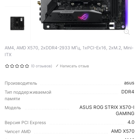
AM4, AMD X570, 2xDDR4-2933 МГц, 1xPCI-Ex16, 2xM.2, Mini-
ITX
(0 отзывов)
Написать отзыв
asus
Производитель
DDR4
Тип поддерживаемой
памяти
ASUS ROG STRIX X570-I
Модель
GAMING
4.0
Версия PCI Express
AMD X570
Чипсет AMD