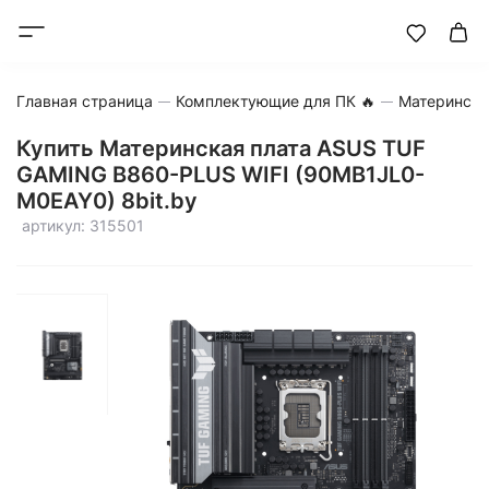
Главная страница
Комплектующие для ПК 🔥
Матерински
Купить Материнская плата ASUS TUF
GAMING B860-PLUS WIFI (90MB1JL0-
M0EAY0) 8bit.by
артикул: 315501