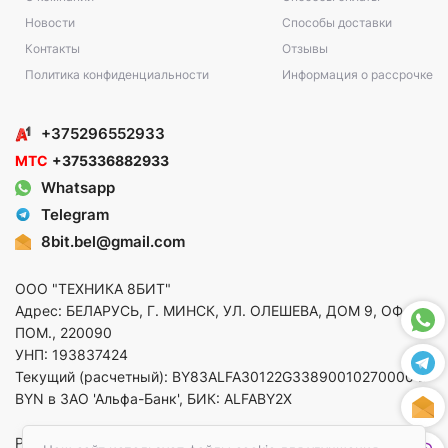
Новости
Способы доставки
Контакты
Отзывы
Политика конфиденциальности
Информация о рассрочке
+375296552933
МТС
+375336882933
Whatsapp
Telegram
8bit.bel@gmail.com
ООО "ТЕХНИКА 8БИТ"
Адрес: БЕЛАРУСЬ, Г. МИНСК, УЛ. ОЛЕШЕВА, ДОМ 9, ОФ. 5,
ПОМ., 220090
УНП: 193837424
Текущий (расчетный): BY83ALFA30122G33890010270000 в
BYN в ЗАО 'Альфа-Банк', БИК: ALFABY2X
Регистрация в торговом реестре от 14.08.2025 Минский