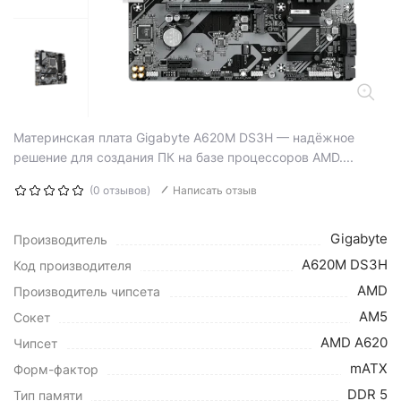
Материнская плата Gigabyte A620M DS3H — надёжное
решение для создания ПК на базе процессоров AMD....
(0 отзывов)
Написать отзыв
Gigabyte
Производитель
A620M DS3H
Код производителя
AMD
Производитель чипсета
AM5
Сокет
AMD A620
Чипсет
mATX
Форм-фактор
DDR 5
Тип памяти