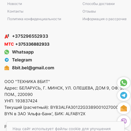
Новости
Способы доставки
Контакты
Отзывы
Политика конфиденциальности
Информация о рассрочке
+375296552933
МТС
+375336882933
Whatsapp
Telegram
8bit.bel@gmail.com
ООО "ТЕХНИКА 8БИТ"
Адрес: БЕЛАРУСЬ, Г. МИНСК, УЛ. ОЛЕШЕВА, ДОМ 9, ОФ. 5,
ПОМ., 220090
УНП: 193837424
Текущий (расчетный): BY83ALFA30122G33890010270000 в
BYN в ЗАО 'Альфа-Банк', БИК: ALFABY2X
Регистрация в торговом реестре от 14.08.2025 Минский
Наш сайт использует файлы cookie для улучшения