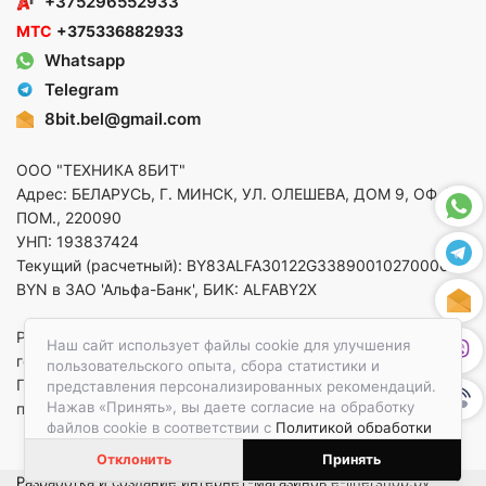
+375296552933
МТС
+375336882933
Whatsapp
Telegram
8bit.bel@gmail.com
ООО "ТЕХНИКА 8БИТ"
Адрес: БЕЛАРУСЬ, Г. МИНСК, УЛ. ОЛЕШЕВА, ДОМ 9, ОФ. 5,
ПОМ., 220090
УНП: 193837424
Текущий (расчетный): BY83ALFA30122G33890010270000 в
BYN в ЗАО 'Альфа-Банк', БИК: ALFABY2X
Регистрация в торговом реестре от 14.08.2025 Минский
Наш сайт использует файлы cookie для улучшения
горисполком
пользовательского опыта, сбора статистики и
По вопросам защиты прав потребителей
представления персонализированных рекомендаций.
Нажав «Принять», вы даете согласие на обработку
приемная:+375173783412
файлов cookie в соответствии с
Политикой обработки
файлов cookie.
Отклонить
Принять
Разработка и создание интернет-магазинов
e-linershop.by