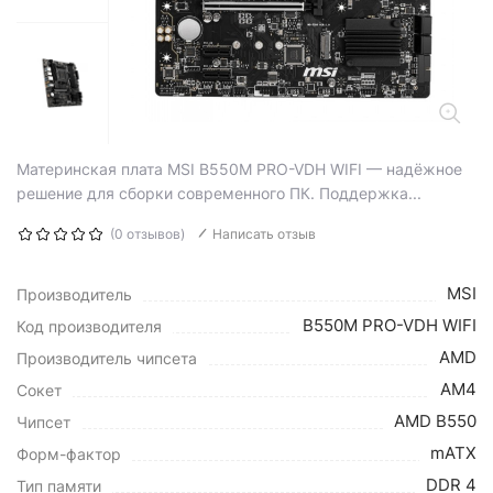
Материнская плата MSI B550M PRO-VDH WIFI — надёжное
решение для сборки современного ПК. Поддержка...
(0 отзывов)
Написать отзыв
MSI
Производитель
B550M PRO-VDH WIFI
Код производителя
AMD
Производитель чипсета
AM4
Сокет
AMD B550
Чипсет
mATX
Форм-фактор
DDR 4
Тип памяти