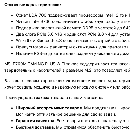
Основные характеристики:
Сокет LGA1700 поддерживает процессоры Intel 12-го и 1
Чипсет Intel B760 обеспечивает стабильную работу и п
Поддержка оперативной памяти DDR5 с частотой до 640
Два слота PCIe 5.0 x16 и один слот PCIe 3.0 x4 для уст
Wi-Fi 6E и Bluetooth 5.3 обеспечивают быстрый и стабил
Предусмотрены радиаторы охлаждения для предотвращ
Наличие RGB-подсветки для создания уникального диза
MSI B760M GAMING PLUS WIFI также поддерживает технологию
твердотельных накопителей в разъёме M.2. Это позволяет из
Благодаря своим характеристикам и возможностям, материнс
хочет создать мощную и надёжную игровую систему или раб
Преимущества заказа товара в нашем магазине:
Широкий ассортимент товаров.
Мы предлагаем широки
мог найти оптимальное решение для своих задач.
Гарантия качества.
Все товары проходят тщательную пр
Быстрая доставка.
Мы стремимся обеспечить быструю и