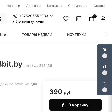
ы
Новости
Доставка
Контакты
О компании
Оплата
+375296552933
0
с
1
0:00 до 22:00
К 🔥
ТОВАРЫ НЕДЕЛИ
НОУТБУКИ
МОНИ
0
bit.by
артикул: 314436
0
адёжное решение для
390
0
руб
В корзину