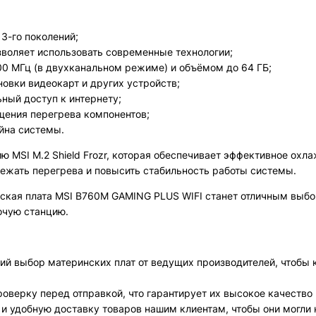
3-го поколений;
озволяет использовать современные технологии;
0 МГц (в двухканальном режиме) и объёмом до 64 ГБ;
ановки видеокарт и других устройств;
ьный доступ к интернету;
ения перегрева компонентов;
йна системы.
 MSI M.2 Shield Frozr, которая обеспечивает эффективное охл
бежать перегрева и повысить стабильность работы системы.
кая плата MSI B760M GAMING PLUS WIFI станет отличным выбор
очую станцию.
й выбор материнских плат от ведущих производителей, чтобы
оверку перед отправкой, что гарантирует их высокое качество
 удобную доставку товаров нашим клиентам, чтобы они могли