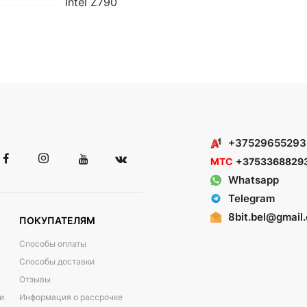
Intel Z790
+37529655293
МТС
+3753368829
Whatsapp
Telegram
8bit.bel@gmail
ПОКУПАТЕЛЯМ
Способы оплаты
Способы доставки
Отзывы
и
Информация о рассрочке