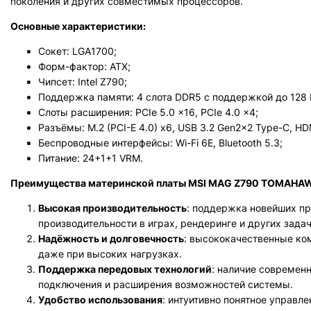
поколения и других совместимых процессоров.
Основные характеристики:
Сокет: LGA1700;
Форм-фактор: ATX;
Чипсет: Intel Z790;
Поддержка памяти: 4 слота DDR5 с поддержкой до 128 
Слоты расширения: PCIe 5.0 x16, PCIe 4.0 x4;
Разъёмы: M.2 (PCI-E 4.0) x6, USB 3.2 Gen2x2 Type-C, HDM
Беспроводные интерфейсы: Wi-Fi 6E, Bluetooth 5.3;
Питание: 24+1+1 VRM.
Преимущества материнской платы MSI MAG Z790 TOMAHAW
Высокая производительность
: поддержка новейших пр
производительности в играх, рендеринге и других задач
Надёжность и долговечность
: высококачественные ко
даже при высоких нагрузках.
Поддержка передовых технологий
: наличие современ
подключения и расширения возможностей системы.
Удобство использования
: интуитивно понятное управл