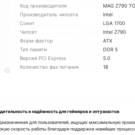
Код производителя
MAG Z790 T
Производитель чипсета
Intel
Сокет
LGA 1700
Чипсет
Intel Z790
Форм-фактор
ATX
Тип памяти
DDR 5
Версия PCI Express
5.0
Количество фаз питания
18
ительность и надёжность для геймеров и энтузиастов
дназначенная для пользователей, ищущих максимальную произ
окую скорость работы благодаря поддержке новейших процессор