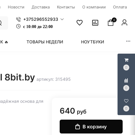
ы
Новости
Доставка
Контакты
О компании
Оплата
+375296552933
0
с
1
0:00 до 22:00
К 🔥
ТОВАРЫ НЕДЕЛИ
НОУТБУКИ
МОНИ
0
8bit.by
артикул: 315495
0
надёжная основа для
640
0
руб
В корзину