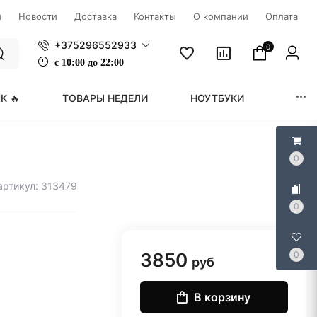
ы
Новости
Доставка
Контакты
О компании
Оплата
+375296552933
0
с
1
0:00 до 22:00
К 🔥
ТОВАРЫ НЕДЕЛИ
НОУТБУКИ
МОНИ
0
артикул: 313479
0
3850
0
руб
В корзину