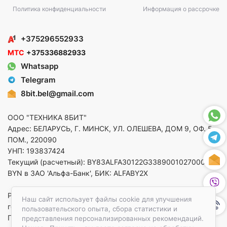
Политика конфиденциальности
Информация о рассрочке
+375296552933
МТС
+375336882933
Whatsapp
Telegram
8bit.bel@gmail.com
ООО "ТЕХНИКА 8БИТ"
Адрес: БЕЛАРУСЬ, Г. МИНСК, УЛ. ОЛЕШЕВА, ДОМ 9, ОФ. 5,
ПОМ., 220090
УНП: 193837424
Текущий (расчетный): BY83ALFA30122G33890010270000 в
BYN в ЗАО 'Альфа-Банк', БИК: ALFABY2X
Регистрация в торговом реестре от 14.08.2025 Минский
Наш сайт использует файлы cookie для улучшения
горисполком
пользовательского опыта, сбора статистики и
По вопросам защиты прав потребителей
представления персонализированных рекомендаций.