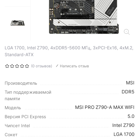
LGA 1700, Intel Z790, 4xDDR5-5600 МГц, 3xPCI-Ex16, 4xM.2,
Standard-ATX
(0 отзывов)
Написать отзыв
MSI
Производитель
DDR5
Тип поддерживаемой
памяти
MSI PRO Z790-A MAX WIFI
Модель
5.0
Версия PCI Express
Intel Z790
Чипсет Intel
LGA 1700
Сокет