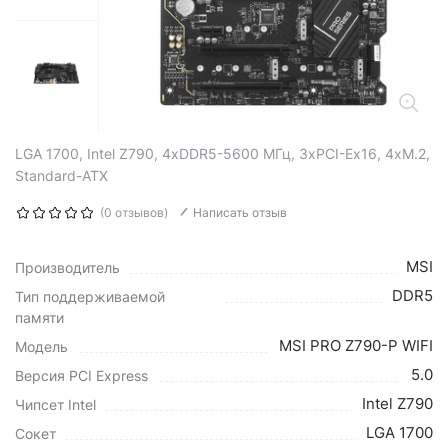
LGA 1700, Intel Z790, 4xDDR5-5600 МГц, 3xPCI-Ex16, 4xM.2,
Standard-ATX
(0 отзывов)
Написать отзыв
MSI
Производитель
DDR5
Тип поддерживаемой
памяти
MSI PRO Z790-P WIFI
Модель
5.0
Версия PCI Express
Intel Z790
Чипсет Intel
LGA 1700
Сокет