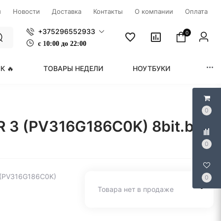
ы
Новости
Доставка
Контакты
О компании
Оплата
+375296552933
0
с
1
0:00 до 22:00
К 🔥
ТОВАРЫ НЕДЕЛИ
НОУТБУКИ
МОНИ
0
R 3 (PV316G186C0K) 8bit.by
0
 (PV316G186C0K)
0
Товара нет в продаже