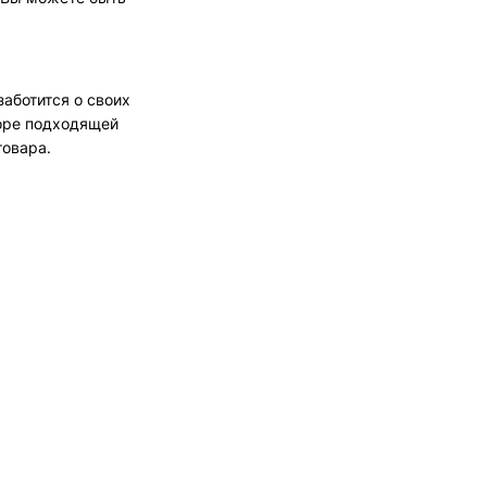
аботится о своих
оре подходящей
товара.