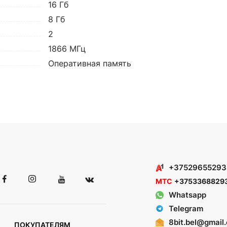
16 Гб
8 Гб
2
1866 МГц
Оперативная память
+37529655293
МТС
+3753368829
Whatsapp
Telegram
8bit.bel@gmail
ПОКУПАТЕЛЯМ