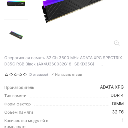
Оперативная память 32 Gb 3600 MHz ADATA XPG SPECTRIX
D35G RGB Black (AX4U360032G18I-SBKD35G) —...
(0 отзывов)
Написать отзыв
ADATA XPG
Производитель
DDR 4
Тип памяти
DIMM
Форм фактор
32 Гб
Объём памяти
1
Количество модулей в
комплекте