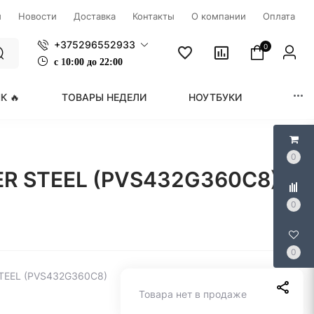
ы
Новости
Доставка
Контакты
О компании
Оплата
+375296552933
0
с
1
0:00 до 22:00
К 🔥
ТОВАРЫ НЕДЕЛИ
НОУТБУКИ
МОНИ
0
PER STEEL (PVS432G360C8)
0
0
STEEL (PVS432G360C8)
Товара нет в продаже