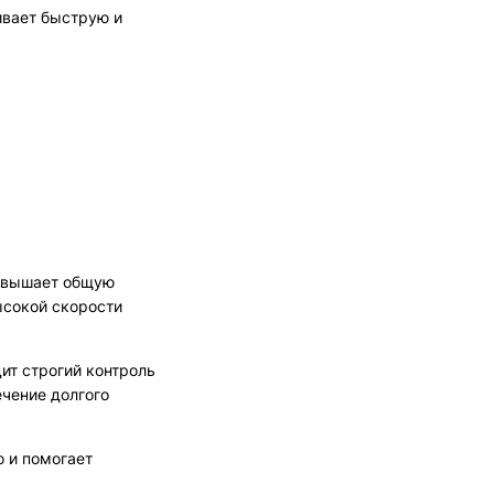
ивает быструю и
повышает общую
ысокой скорости
ит строгий контроль
ечение долгого
о и помогает