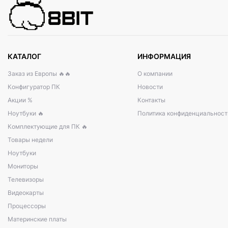
КАТАЛОГ
ИНФОРМАЦИЯ
Заказ из Европы 🔥🔥
О компании
Конфигуратор ПК
Новости
Акции %
Контакты
Ноутбуки 🔥
Политика конфиденциальност
Комплектующие для ПК 🔥
Товары недели
Ноутбуки
Мониторы
Телевизоры
Видеокарты
Процессоры
Материнские платы