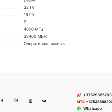
DIMM
32 Гб
16 Гб
2
4800 МГц
38400 МБ/с
Оперативная память
+37529655293
МТС
+3753368829
Whatsapp