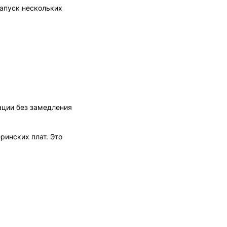
запуск нескольких
ации без замедления
инских плат. Это