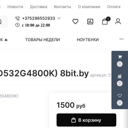
ы
Новости
Доставка
Контакты
О компании
Оплата
+375296552933
0
с
1
0:00 до 22:00
К 🔥
ТОВАРЫ НЕДЕЛИ
НОУТБУКИ
МОНИ
0
D532G4800K) 8bit.by
артикул: 314508
0
32G4800K)
1500
0
руб
В корзину