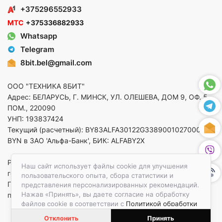
+375296552933
МТС
+375336882933
Whatsapp
Telegram
8bit.bel@gmail.com
ООО "ТЕХНИКА 8БИТ"
Адрес: БЕЛАРУСЬ, Г. МИНСК, УЛ. ОЛЕШЕВА, ДОМ 9, ОФ. 5,
ПОМ., 220090
УНП: 193837424
Текущий (расчетный): BY83ALFA30122G33890010270000 в
BYN в ЗАО 'Альфа-Банк', БИК: ALFABY2X
Регистрация в торговом реестре от 14.08.2025 Минский
Наш сайт использует файлы cookie для улучшения
горисполком
пользовательского опыта, сбора статистики и
По вопросам защиты прав потребителей
представления персонализированных рекомендаций.
Нажав «Принять», вы даете согласие на обработку
приемная:+375173783412
файлов cookie в соответствии с
Политикой обработки
файлов cookie.
Отклонить
Принять