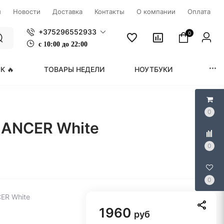
ы
Новости
Доставка
Контакты
О компании
Оплата
+375296552933
0
с
1
0:00 до 22:00
К 🔥
ТОВАРЫ НЕДЕЛИ
НОУТБУКИ
МОНИ
0
LANCER White
0
0
ER White
1960
руб