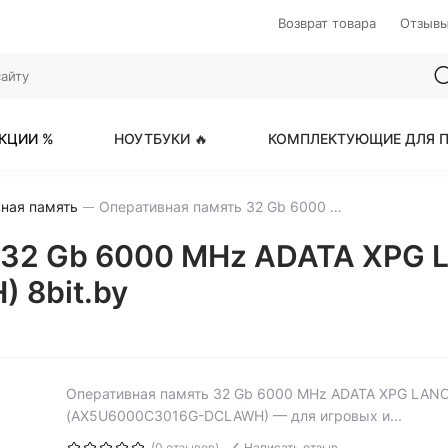
Возврат товара
Отзыв
КЦИИ %
НОУТБУКИ 🔥
КОМПЛЕКТУЮЩИЕ ДЛЯ П
ная память
Оперативная память 32 Gb 6000 MHz ADATA XPG LANCER White (AX5U6000C3016G-DCLAWH)
 32 Gb 6000 MHz ADATA XPG 
 8bit.by
Оперативная память 32 Gb 6000 MHz ADATA XPG LANC
(AX5U6000C3016G-DCLAWH) — для игровых и...
(0 отзывов)
Написать отзыв