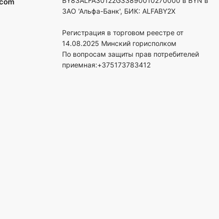
BY83ALFA30122G33890010270000 в BYN в
.com
ЗАО 'Альфа-Банк', БИК: ALFABY2X
Регистрация в торговом реестре от
14.08.2025 Минский горисполком
По вопросам защиты прав потребителей
приемная:+375173783412