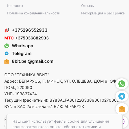
Контакты
Отзывы
Политика конфиденциальности
Информация о рассрочке
+375296552933
МТС
+375336882933
Whatsapp
Telegram
8bit.bel@gmail.com
ООО "ТЕХНИКА 8БИТ"
Адрес: БЕЛАРУСЬ, Г. МИНСК, УЛ. ОЛЕШЕВА, ДОМ 9, ОФ. 5,
ПОМ., 220090
УНП: 193837424
Текущий (расчетный): BY83ALFA30122G33890010270000 в
BYN в ЗАО 'Альфа-Банк', БИК: ALFABY2X
Регистрация в торговом реестре от 14.08.2025 Минский
Наш сайт использует файлы cookie для улучшения
горисполком
пользовательского опыта, сбора статистики и