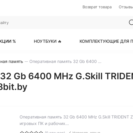
Возврат товара
Отзыв
КЦИИ %
НОУТБУКИ 🔥
КОМПЛЕКТУЮЩИЕ ДЛЯ П
ная память
Оперативная память 32 Gb 6400 MHz G.Skill TRIDENT Z5 RGB Black (F5-6400J3239G16GX2-TZ5RK)
32 Gb 6400 MHz G.Skill TRIDE
bit.by
Оперативная память 32 Gb 6400 MHz G.Skill TRIDENT 
игровых ПК и рабочих...
(0 отзывов)
Написать отзыв