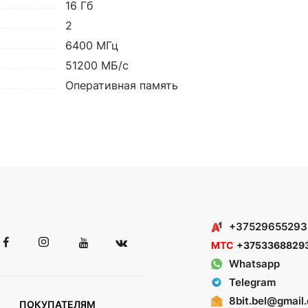
16 Гб
2
6400 МГц
51200 МБ/с
Оперативная память
+37529655293
МТС
+3753368829
Whatsapp
Telegram
8bit.bel@gmail
ПОКУПАТЕЛЯМ