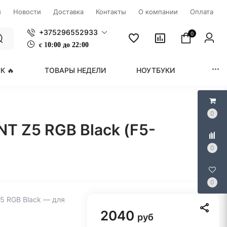
ы
Новости
Доставка
Контакты
О компании
Оплата
+375296552933
0
с
1
0:00 до 22:00
К 🔥
ТОВАРЫ НЕДЕЛИ
НОУТБУКИ
МОНИ
0
NT Z5 RGB Black (F5-
0
0
Z5 RGB Black — для
2040
руб