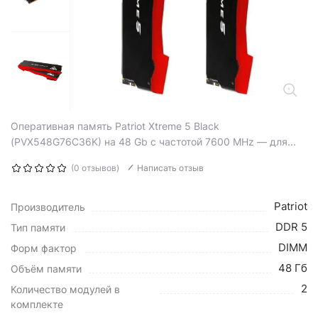
Оперативная память Patriot Xtreme 5 Black
(PVX548G76C36K) на 48 Gb с частотой 7600 MHz — для...
(0 отзывов)
Написать отзыв
Patriot
Производитель
DDR 5
Тип памяти
DIMM
Форм фактор
48 Гб
Объём памяти
2
Количество модулей в
комплекте