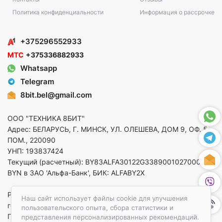
Политика конфиденциальности
Информация о рассрочке
+375296552933
МТС
+375336882933
Whatsapp
Telegram
8bit.bel@gmail.com
ООО "ТЕХНИКА 8БИТ"
Адрес: БЕЛАРУСЬ, Г. МИНСК, УЛ. ОЛЕШЕВА, ДОМ 9, ОФ. 5,
ПОМ., 220090
УНП: 193837424
Текущий (расчетный): BY83ALFA30122G33890010270000 в
BYN в ЗАО 'Альфа-Банк', БИК: ALFABY2X
Регистрация в торговом реестре от 14.08.2025 Минский
Наш сайт использует файлы cookie для улучшения
горисполком
пользовательского опыта, сбора статистики и
По вопросам защиты прав потребителей
представления персонализированных рекомендаций.