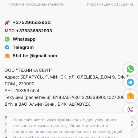
Политика конфиденциальности
Информация о рассрочке
+375296552933
МТС
+375336882933
Whatsapp
Telegram
8bit.bel@gmail.com
ООО "ТЕХНИКА 8БИТ"
Адрес: БЕЛАРУСЬ, Г. МИНСК, УЛ. ОЛЕШЕВА, ДОМ 9, ОФ. 5,
ПОМ., 220090
УНП: 193837424
Текущий (расчетный): BY83ALFA30122G33890010270000 в
BYN в ЗАО 'Альфа-Банк', БИК: ALFABY2X
Регистрация в торговом реестре от 14.08.2025 Минский
Наш сайт использует файлы cookie для улучшения
горисполком
пользовательского опыта, сбора статистики и
По вопросам защиты прав потребителей
представления персонализированных рекомендаций.
Нажав «Принять», вы даете согласие на обработку
приемная:+375173783412