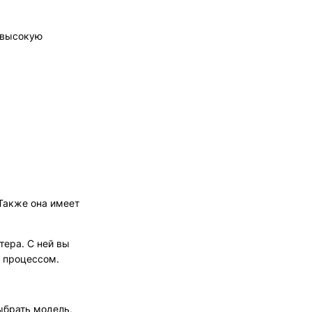
 высокую
Также она имеет
тера. С ней вы
 процессом.
ыбрать модель,