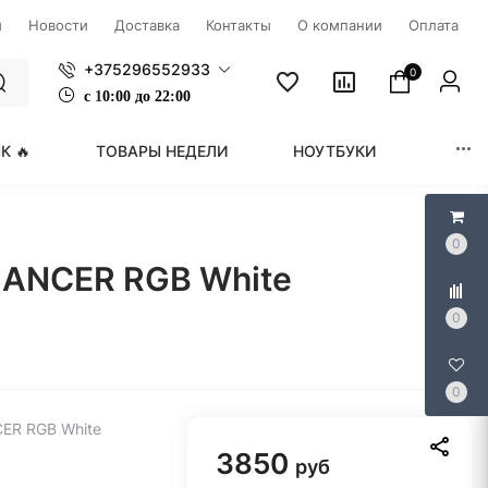
ы
Новости
Доставка
Контакты
О компании
Оплата
+375296552933
0
с
1
0:00 до 22:00
К 🔥
ТОВАРЫ НЕДЕЛИ
НОУТБУКИ
МОНИ
0
LANCER RGB White
0
0
ER RGB White
3850
руб