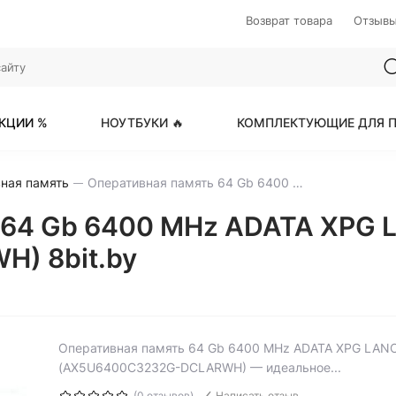
Возврат товара
Отзыв
КЦИИ %
НОУТБУКИ 🔥
КОМПЛЕКТУЮЩИЕ ДЛЯ П
ная память
Оперативная память 64 Gb 6400 MHz ADATA XPG LANCER RGB White (AX5U6400C3232G-DCLARWH)
 64 Gb 6400 MHz ADATA XPG 
) 8bit.by
Оперативная память 64 Gb 6400 MHz ADATA XPG LANC
(AX5U6400C3232G-DCLARWH) — идеальное...
(0 отзывов)
Написать отзыв