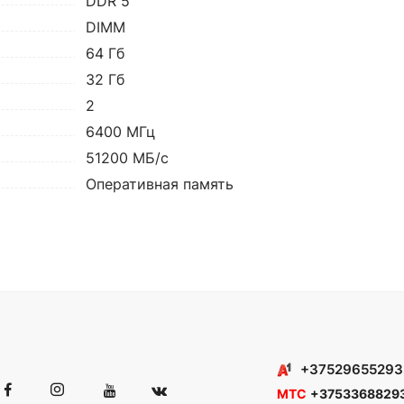
DDR 5
DIMM
64 Гб
32 Гб
2
6400 МГц
51200 МБ/с
Оперативная память
+37529655293
МТС
+3753368829