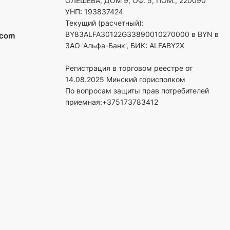
ОЛЕШЕВА, ДОМ 9, ОФ. 5, ПОМ., 220090
УНП: 193837424
Текущий (расчетный):
BY83ALFA30122G33890010270000 в BYN в
.com
ЗАО 'Альфа-Банк', БИК: ALFABY2X
Регистрация в торговом реестре от
14.08.2025 Минский горисполком
По вопросам защиты прав потребителей
приемная:+375173783412