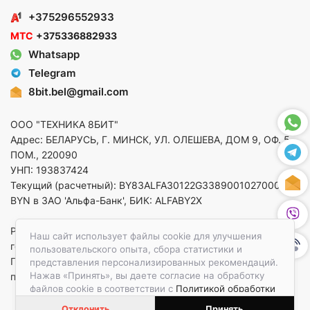
+375296552933
МТС
+375336882933
Whatsapp
Telegram
8bit.bel@gmail.com
ООО "ТЕХНИКА 8БИТ"
Адрес: БЕЛАРУСЬ, Г. МИНСК, УЛ. ОЛЕШЕВА, ДОМ 9, ОФ. 5,
ПОМ., 220090
УНП: 193837424
Текущий (расчетный): BY83ALFA30122G33890010270000 в
BYN в ЗАО 'Альфа-Банк', БИК: ALFABY2X
Регистрация в торговом реестре от 14.08.2025 Минский
Наш сайт использует файлы cookie для улучшения
горисполком
пользовательского опыта, сбора статистики и
По вопросам защиты прав потребителей
представления персонализированных рекомендаций.
Нажав «Принять», вы даете согласие на обработку
приемная:+375173783412
файлов cookie в соответствии с
Политикой обработки
файлов cookie.
Отклонить
Принять