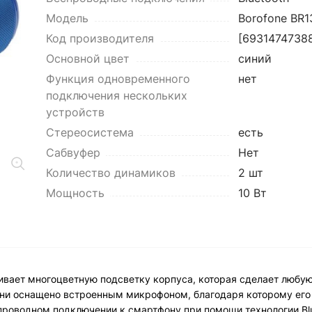
Модель
Borofone BR1
Код производителя
[6931474738
Основной цвет
синий
Функция одновременного
нет
подключения нескольких
устройств
Стереосистема
есть
Сабвуфер
Нет
Количество динамиков
2 шт
Мощность
10 Вт
ривает многоцветную подсветку корпуса, которая сделает любу
ткани оснащено встроенным микрофоном, благодаря которому ег
проводном подключении к смартфону при помощи технологии Blu