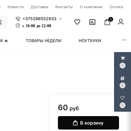
ы
Новости
Доставка
Контакты
О компании
Оплата
+375296552933
0
с
1
0:00 до 22:00
К 🔥
ТОВАРЫ НЕДЕЛИ
НОУТБУКИ
МОНИ
0
0
60
0
руб
В корзину