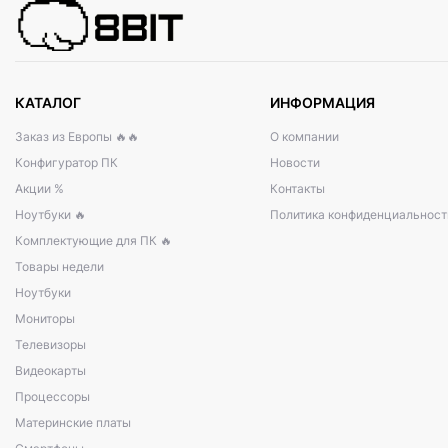
КАТАЛОГ
ИНФОРМАЦИЯ
Заказ из Европы 🔥🔥
О компании
Конфигуратор ПК
Новости
Акции %
Контакты
Ноутбуки 🔥
Политика конфиденциальност
Комплектующие для ПК 🔥
Товары недели
Ноутбуки
Мониторы
Телевизоры
Видеокарты
Процессоры
Материнские платы