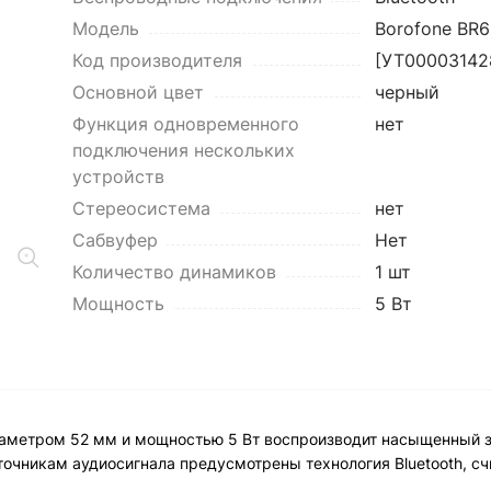
Модель
Borofone BR6
Код производителя
[УТ00003142
Основной цвет
черный
Функция одновременного
нет
подключения нескольких
устройств
Стереосистема
нет
Сабвуфер
Нет
Количество динамиков
1 шт
Мощность
5 Вт
диаметром 52 мм и мощностью 5 Вт воспроизводит насыщенный 
сточникам аудиосигнала предусмотрены технология Bluetooth, с