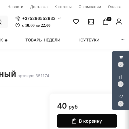
ы
Новости
Доставка
Контакты
О компании
Оплата
+375296552933
0
с
1
0:00 до 22:00
К 🔥
ТОВАРЫ НЕДЕЛИ
НОУТБУКИ
МОНИ
0
рный
артикул: 351174
0
40
0
руб
В корзину