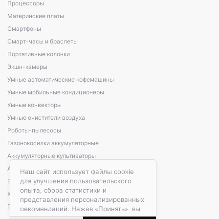
Процессоры
Материнские платы
Смартфоны
Смарт-часы и браслеты
Портативные колонки
Экшн-камеры
Умные автоматические кофемашины
Умные мобильные кондиционеры
Умные конвекторы
Умные очистители воздуха
Роботы-пылесосы
Газонокосилки аккумуляторные
Аккумуляторные культиваторы
Аккумуляторные кусторезы, сучкорезы
Наш сайт использует файлы cookie
для улучшения пользовательского
Варочные панели электрические
опыта, сбора статистики и
Холодильники автомобильные
представления персонализированных
Портативные зарядные станции
рекомендаций. Нажав «Принять», вы
даете согласие на обработку файлов