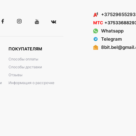
+37529655293
МТС
+3753368829
Whatsapp
Telegram
8bit.bel@gmail
ПОКУПАТЕЛЯМ
Способы оплаты
Способы доставки
Отзывы
и
Информация о рассрочке