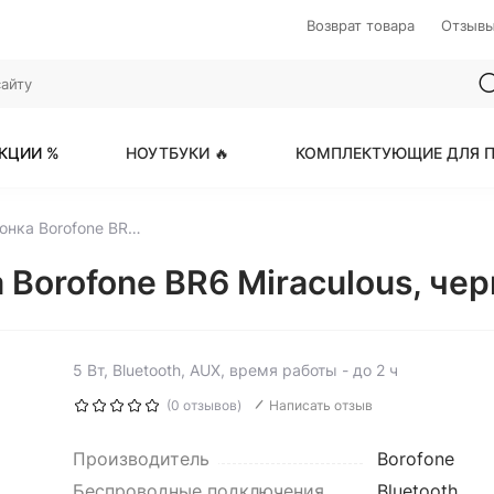
Возврат товара
Отзыв
КЦИИ %
НОУТБУКИ 🔥
КОМПЛЕКТУЮЩИЕ ДЛЯ П
Портативная колонка Borofone BR6 Miraculous, черный
 Borofone BR6 Miraculous, че
5 Вт, Bluetooth, AUX, время работы - до 2 ч
(0 отзывов)
Написать отзыв
Производитель
Borofone
Беспроводные подключения
Bluetooth