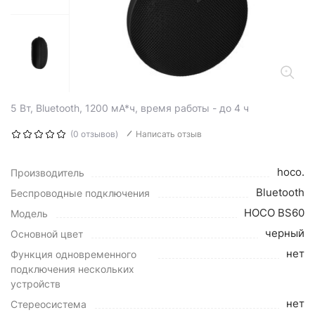
5 Вт, Bluetooth, 1200 мА*ч, время работы - до 4 ч
(0 отзывов)
Написать отзыв
hoco.
Производитель
Bluetooth
Беспроводные подключения
HOCO BS60
Модель
черный
Основной цвет
нет
Функция одновременного
подключения нескольких
устройств
нет
Стереосистема