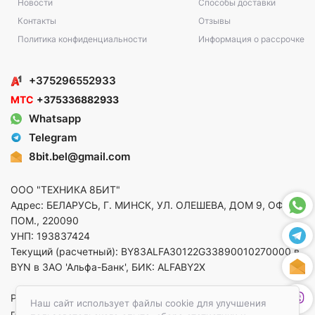
Новости
Способы доставки
Контакты
Отзывы
Политика конфиденциальности
Информация о рассрочке
+375296552933
МТС
+375336882933
Whatsapp
Telegram
8bit.bel@gmail.com
ООО "ТЕХНИКА 8БИТ"
Адрес: БЕЛАРУСЬ, Г. МИНСК, УЛ. ОЛЕШЕВА, ДОМ 9, ОФ. 5,
ПОМ., 220090
УНП: 193837424
Текущий (расчетный): BY83ALFA30122G33890010270000 в
BYN в ЗАО 'Альфа-Банк', БИК: ALFABY2X
Регистрация в торговом реестре от 14.08.2025 Минский
Наш сайт использует файлы cookie для улучшения
горисполком