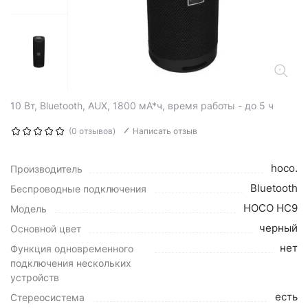
10 Вт, Bluetooth, AUX, 1800 мА*ч, время работы - до 5 ч
(0 отзывов)
Написать отзыв
hoco.
Производитель
Bluetooth
Беспроводные подключения
HOCO HC9
Модель
черный
Основной цвет
нет
Функция одновременного
подключения нескольких
устройств
есть
Стереосистема