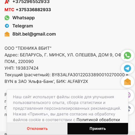
+375296552933
МТС
+375336882933
Whatsapp
Telegram
8bit.bel@gmail.com
ООО "ТЕХНИКА 8БИТ"
Адрес: БЕЛАРУСЬ, Г. МИНСК, УЛ. ОЛЕШЕВА, ДОМ 9, ОФ. 5,
ПОМ., 220090
УНП: 193837424
Текущий (расчетный): BY83ALFA30122G33890010270000 в
BYN в ЗАО 'Альфа-Банк', БИК: ALFABY2X
Регистрация в торговом реестре от 14.08.2025 Минский
Наш сайт использует файлы cookie для улучшения
горисполком
пользовательского опыта, сбора статистики и
По вопросам защиты прав потребителей
представления персонализированных рекомендаций.
Нажав «Принять», вы даете согласие на обработку
приемная:+375173783412
файлов cookie в соответствии с
Политикой обработки
файлов cookie.
Отклонить
Принять
Разработка и создание интернет-магазинов
e-linershop.by