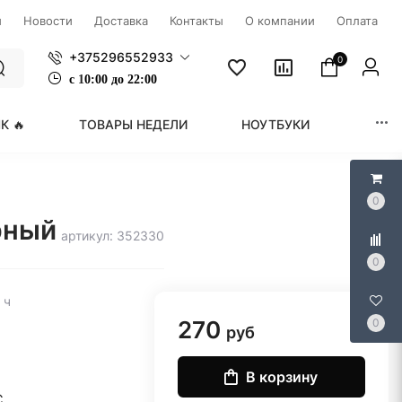
ы
Новости
Доставка
Контакты
О компании
Оплата
+375296552933
0
с
1
0:00 до 22:00
К 🔥
ТОВАРЫ НЕДЕЛИ
НОУТБУКИ
МОНИ
0
рный
артикул: 352330
0
 ч
270
0
руб
В корзину
C