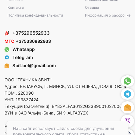
Контакты
Отзывы
Политика конфиденциальности
Информация о рассрочке
+375296552933
МТС
+375336882933
Whatsapp
Telegram
8bit.bel@gmail.com
ООО "ТЕХНИКА 8БИТ"
Адрес: БЕЛАРУСЬ, Г. МИНСК, УЛ. ОЛЕШЕВА, ДОМ 9, ОФ. 5,
ПОМ., 220090
УНП: 193837424
Текущий (расчетный): BY83ALFA30122G33890010270000 в
BYN в ЗАО 'Альфа-Банк', БИК: ALFABY2X
Регистрация в торговом реестре от 14.08.2025 Минский
Наш сайт использует файлы cookie для улучшения
горисполком
пользовательского опыта, сбора статистики и