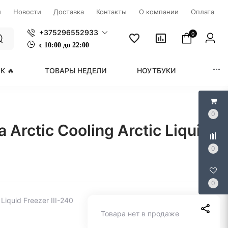
ы
Новости
Доставка
Контакты
О компании
Оплата
+375296552933
0
с
1
0:00 до 22:00
К 🔥
ТОВАРЫ НЕДЕЛИ
НОУТБУКИ
МОНИ
0
ctic Cooling Arctic Liquid
0
0
iquid Freezer III-240
Товара нет в продаже