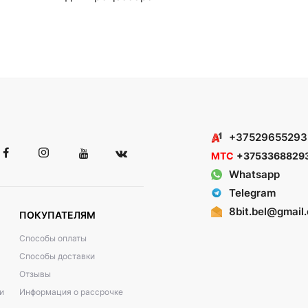
+37529655293
МТС
+3753368829
Whatsapp
Telegram
8bit.bel@gmail
ПОКУПАТЕЛЯМ
Способы оплаты
Способы доставки
Отзывы
и
Информация о рассрочке