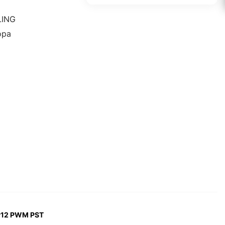
LING
ора
 P12 PWM PST