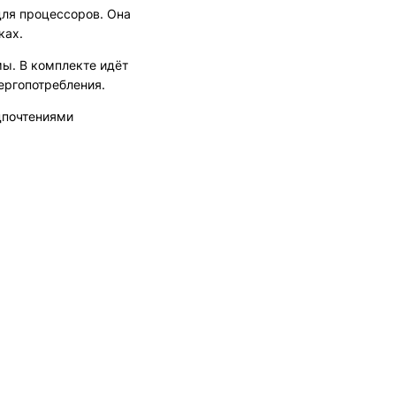
 для процессоров. Она
ках.
ы. В комплекте идёт
ергопотребления.
дпочтениями