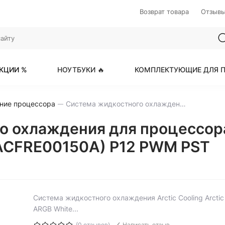
Возврат товара
Отзыв
КЦИИ %
НОУТБУКИ 🔥
КОМПЛЕКТУЮЩИЕ ДЛЯ П
ние процессора
Система жидкостного охлаждения для процессора Arctic Cooling Arctic Liquid Freezer III-240 ARGB White (ACFRE00150A) P12 PWM PST
охлаждения для процессора Ar
 (ACFRE00150A) P12 PWM PST
Система жидкостного охлаждения Arctic Cooling Arctic L
ARGB White...
(0 отзывов)
Написать отзыв