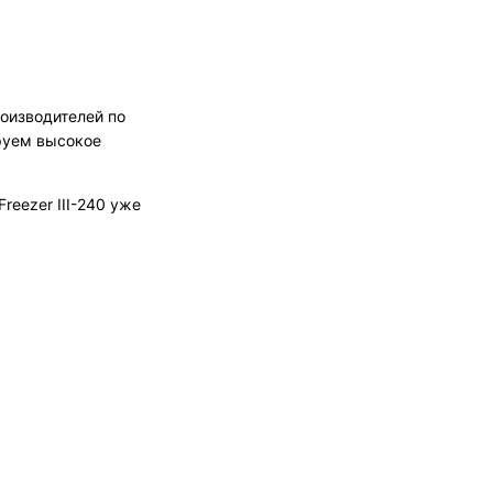
оизводителей по
руем высокое
reezer III-240 уже