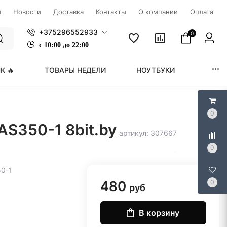
ы
Новости
Доставка
Контакты
О компании
Оплата
+375296552933
0
с
1
0:00 до 22:00
К 🔥
ТОВАРЫ НЕДЕЛИ
НОУТБУКИ
МОНИ
0
S350-1 8bit.by
артикул: 307667
0
50-1
480
0
руб
В корзину