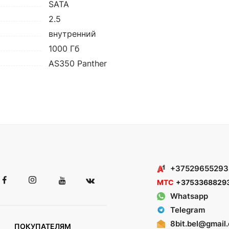
SATA
2.5
внутренний
1000 Гб
AS350 Panther
+37529655293
МТС
+3753368829
Whatsapp
Telegram
8bit.bel@gmail
ПОКУПАТЕЛЯМ