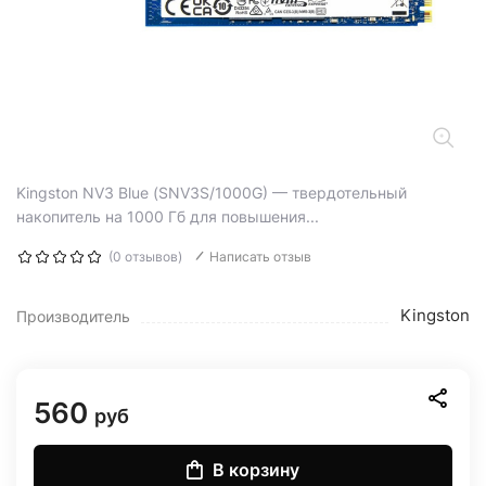
Kingston NV3 Blue (SNV3S/1000G) — твердотельный
накопитель на 1000 Гб для повышения...
(0 отзывов)
Написать отзыв
Kingston
Производитель
560
руб
В корзину